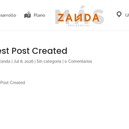
sarrollo
Plano
U
est Post Created
zanda
|
Jul 8, 2026
|
Sin categoría
|
0 Comentarios
 Post Created