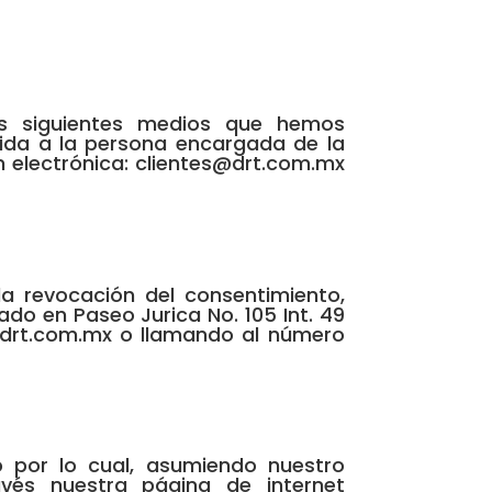
os siguientes medios que hemos
gida a la persona encargada de la
ón electrónica: clientes@drt.com.mx
la revocación del consentimiento,
ado en Paseo Jurica No. 105 Int. 49
es@drt.com.mx o llamando al número
o por lo cual, asumiendo nuestro
vés nuestra página de internet